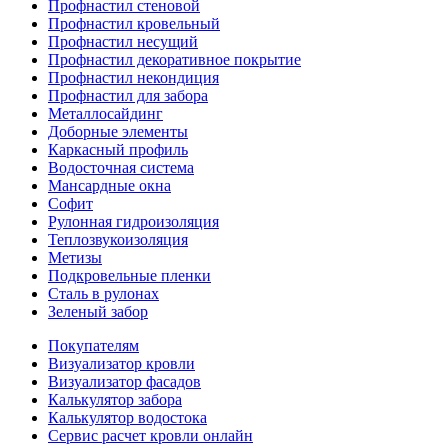
Профнастил стеновой
Профнастил кровельный
Профнастил несущий
Профнастил декоративное покрытие
Профнастил некондиция
Профнастил для забора
Металлосайдинг
Доборные элементы
Каркасный профиль
Водосточная система
Мансардные окна
Софит
Рулонная гидроизоляция
Теплозвукоизоляция
Метизы
Подкровельные пленки
Сталь в рулонах
Зеленый забор
Покупателям
Визуализатор кровли
Визуализатор фасадов
Калькулятор забора
Калькулятор водостока
Сервис расчет кровли онлайн