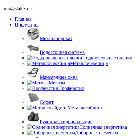
info@stalex.ua
Главная
Продукция
Металлопрокат
Водосточная система
Подкровельные пленки
Металлочерепица
Мансардные окна
Метизы
Профнастил
Софит
Металлосайдинг
Рулонная гидроизоляция
Солнечная энергетика
Доборные элементы