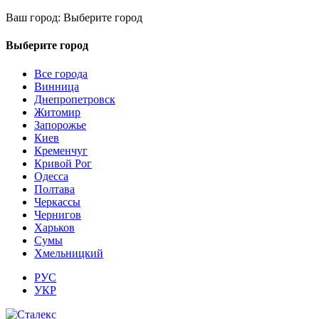
Ваш город:
Выберите город
Выберите город
Все города
Винница
Днепропетровск
Житомир
Запорожье
Киев
Кременчуг
Кривой Рог
Одесса
Полтава
Черкассы
Чернигов
Харьков
Сумы
Хмельницкий
РУС
УКР