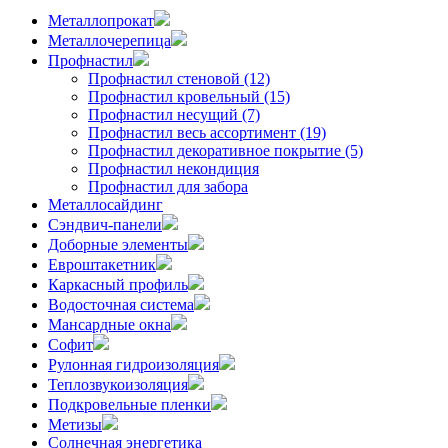
Металлопрокат
Металлочерепица
Профнастил
Профнастил стеновой (12)
Профнастил кровельный (15)
Профнастил несущий (7)
Профнастил весь ассортимент (19)
Профнастил декоративное покрытие (5)
Профнастил некондиция
Профнастил для забора
Металлосайдинг
Сэндвич-панели
Доборные элементы
Евроштакетник
Каркасный профиль
Водосточная система
Мансардные окна
Софит
Рулонная гидроизоляция
Теплозвукоизоляция
Подкровельные пленки
Метизы
Солнечная энергетика