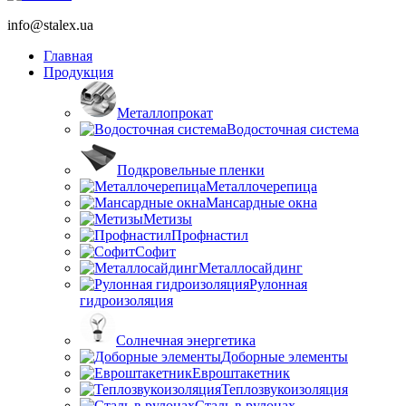
info@stalex.ua
Главная
Продукция
Металлопрокат
Водосточная система
Подкровельные пленки
Металлочерепица
Мансардные окна
Метизы
Профнастил
Софит
Металлосайдинг
Рулонная
гидроизоляция
Солнечная энергетика
Доборные элементы
Евроштакетник
Теплозвукоизоляция
Сталь в рулонах