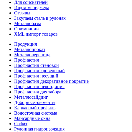
Для соискателей
Ищем менеджера
Отзывы
Закупаем сталь в рулонах
Металлобазы
О компании
XML импорт товаров
Продукция
Металлопрокат
Металлочерепица
Профнастил
Профнастил стеновой
Профнастил кровельный
Профнастил несущий
Профнастил декоративное покрытие
Профнастил некондиция
Профнастил для забора
Металлосайдинг
Доборные элементы
Каркасный профиль
Водосточная система
Мансардные окна
Софит
Рулонная гидроизоляция