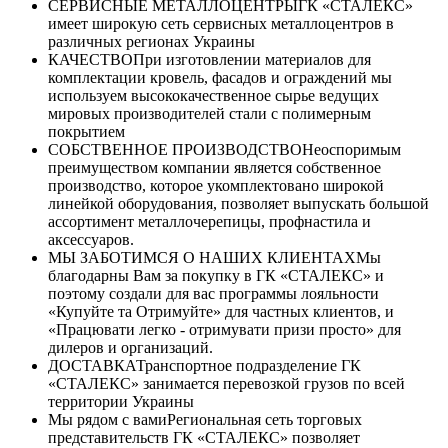
СЕРВИСНЫЕ МЕТАЛЛОЦЕНТРЫ
ГК «СТАЛЕКС»
имеет широкую сеть сервисных металлоцентров в
различных регионах Украины
КАЧЕСТВО
При изготовлении материалов для
комплектации кровель, фасадов и ограждений мы
используем высококачественное сырье ведущих
мировых производителей стали с полимерным
покрытием
СОБСТВЕННОЕ ПРОИЗВОДСТВО
Неоспоримым
преимуществом компании является собственное
производство, которое укомплектовано широкой
линейкой оборудования, позволяет выпускать большой
ассортимент металлочерепицы, профнастила и
аксессуаров.
МЫ ЗАБОТИМСЯ О НАШИХ КЛИЕНТАХ
Мы
благодарны Вам за покупку в ГК «СТАЛЕКС» и
поэтому создали для вас программы лояльности
«Купуйте та Отримуйте» для частных клиентов, и
«Працювати легко - отримувати призи просто» для
дилеров и организаций.
ДОСТАВКА
Транспортное подразделение ГК
«СТАЛЕКС» занимается перевозкой грузов по всей
территории Украины
Мы рядом с вами
Региональная сеть торговых
представительств ГК «СТАЛЕКС» позволяет