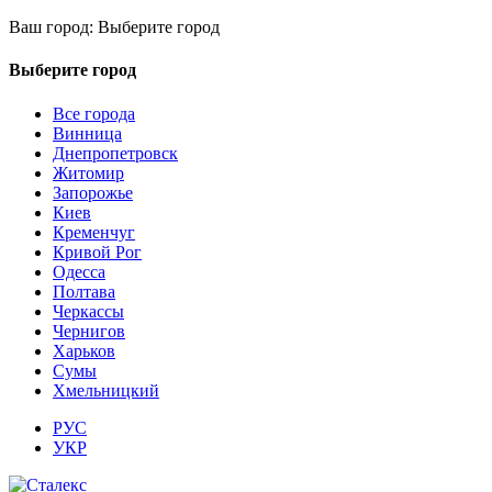
Ваш город:
Выберите город
Выберите город
Все города
Винница
Днепропетровск
Житомир
Запорожье
Киев
Кременчуг
Кривой Рог
Одесса
Полтава
Черкассы
Чернигов
Харьков
Сумы
Хмельницкий
РУС
УКР