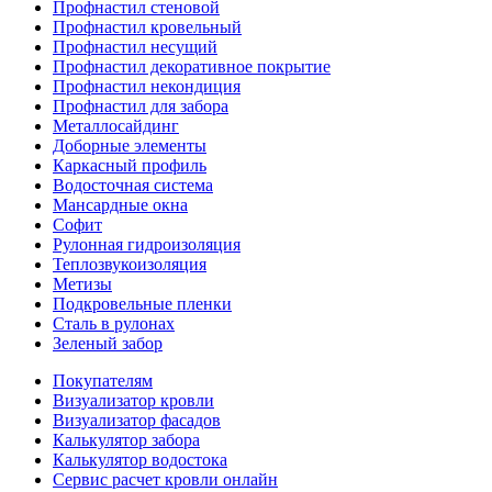
Профнастил стеновой
Профнастил кровельный
Профнастил несущий
Профнастил декоративное покрытие
Профнастил некондиция
Профнастил для забора
Металлосайдинг
Доборные элементы
Каркасный профиль
Водосточная система
Мансардные окна
Софит
Рулонная гидроизоляция
Теплозвукоизоляция
Метизы
Подкровельные пленки
Сталь в рулонах
Зеленый забор
Покупателям
Визуализатор кровли
Визуализатор фасадов
Калькулятор забора
Калькулятор водостока
Сервис расчет кровли онлайн