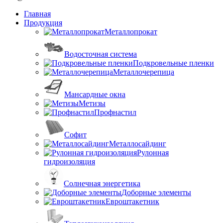
Главная
Продукция
Металлопрокат
Водосточная система
Подкровельные пленки
Металлочерепица
Мансардные окна
Метизы
Профнастил
Софит
Металлосайдинг
Рулонная
гидроизоляция
Солнечная энергетика
Доборные элементы
Евроштакетник