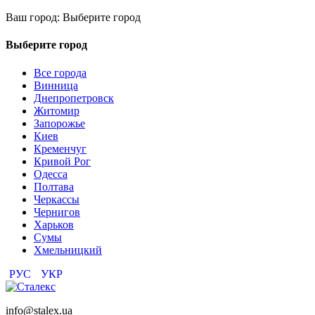
Ваш город:
Выберите город
Выберите город
Все города
Винница
Днепропетровск
Житомир
Запорожье
Киев
Кременчуг
Кривой Рог
Одесса
Полтава
Черкассы
Чернигов
Харьков
Сумы
Хмельницкий
РУС
УКР
info@stalex.ua