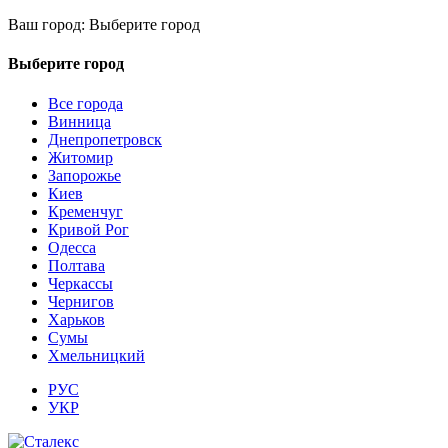
Ваш город:
Выберите город
Выберите город
Все города
Винница
Днепропетровск
Житомир
Запорожье
Киев
Кременчуг
Кривой Рог
Одесса
Полтава
Черкассы
Чернигов
Харьков
Сумы
Хмельницкий
РУС
УКР