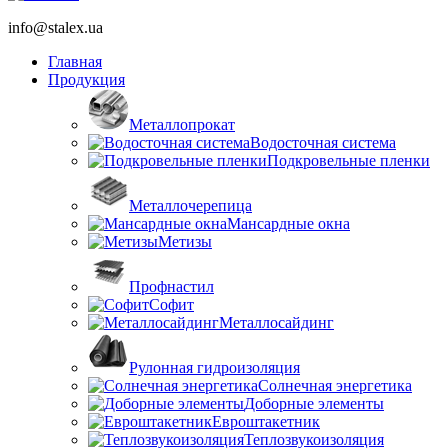
info@stalex.ua
Главная
Продукция
Металлопрокат
Водосточная система
Подкровельные пленки
Металлочерепица
Мансардные окна
Метизы
Профнастил
Софит
Металлосайдинг
Рулонная гидроизоляция
Солнечная энергетика
Доборные элементы
Евроштакетник
Теплозвукоизоляция