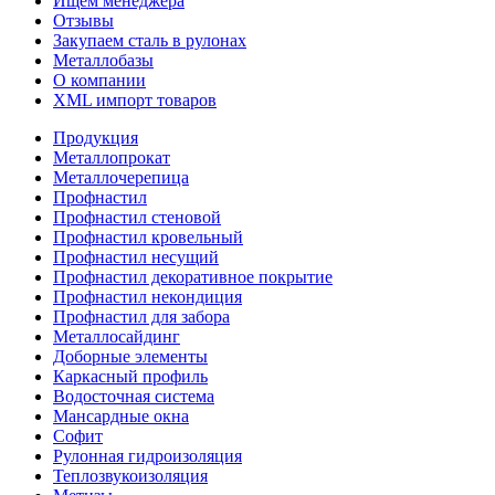
Ищем менеджера
Отзывы
Закупаем сталь в рулонах
Металлобазы
О компании
XML импорт товаров
Продукция
Металлопрокат
Металлочерепица
Профнастил
Профнастил стеновой
Профнастил кровельный
Профнастил несущий
Профнастил декоративное покрытие
Профнастил некондиция
Профнастил для забора
Металлосайдинг
Доборные элементы
Каркасный профиль
Водосточная система
Мансардные окна
Софит
Рулонная гидроизоляция
Теплозвукоизоляция