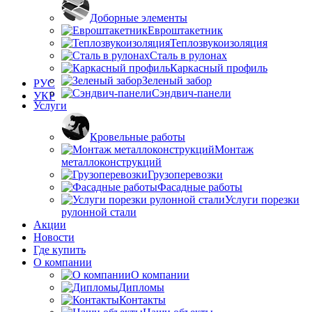
Доборные элементы
Евроштакетник
Теплозвукоизоляция
Сталь в рулонах
Каркасный профиль
Зеленый забор
РУС
Сэндвич-панели
УКР
Услуги
Кровельные работы
Монтаж
металлоконструкций
Грузоперевозки
Фасадные работы
Услуги порезки
рулонной стали
Акции
Новости
Где купить
О компании
О компании
Дипломы
Контакты