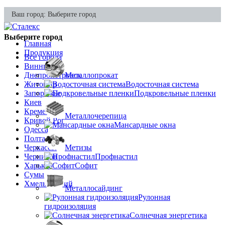
Ваш город:
Выберите город
Выберите город
Главная
Продукция
Все города
Винница
Днепропетровск
Металлопрокат
Житомир
Водосточная система
Запорожье
Подкровельные пленки
Киев
Кременчуг
Металлочерепица
Кривой Рог
Мансардные окна
Одесса
Полтава
Черкассы
Метизы
Чернигов
Профнастил
Харьков
Софит
Сумы
Хмельницкий
Металлосайдинг
Рулонная
гидроизоляция
Солнечная энергетика