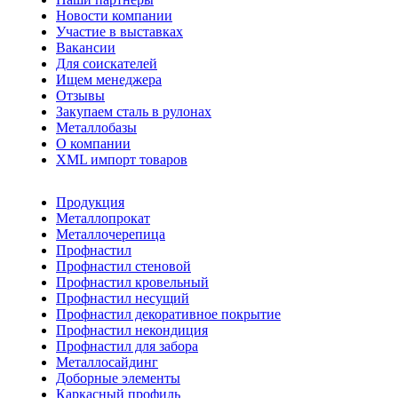
Новости компании
Участие в выставках
Вакансии
Для соискателей
Ищем менеджера
Отзывы
Закупаем сталь в рулонах
Металлобазы
О компании
XML импорт товаров
Продукция
Металлопрокат
Металлочерепица
Профнастил
Профнастил стеновой
Профнастил кровельный
Профнастил несущий
Профнастил декоративное покрытие
Профнастил некондиция
Профнастил для забора
Металлосайдинг
Доборные элементы
Каркасный профиль