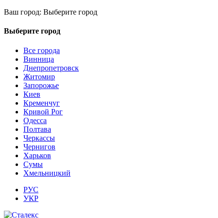
Ваш город:
Выберите город
Выберите город
Все города
Винница
Днепропетровск
Житомир
Запорожье
Киев
Кременчуг
Кривой Рог
Одесса
Полтава
Черкассы
Чернигов
Харьков
Сумы
Хмельницкий
РУС
УКР