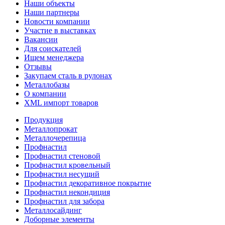
Наши объекты
Наши партнеры
Новости компании
Участие в выставках
Вакансии
Для соискателей
Ищем менеджера
Отзывы
Закупаем сталь в рулонах
Металлобазы
О компании
XML импорт товаров
Продукция
Металлопрокат
Металлочерепица
Профнастил
Профнастил стеновой
Профнастил кровельный
Профнастил несущий
Профнастил декоративное покрытие
Профнастил некондиция
Профнастил для забора
Металлосайдинг
Доборные элементы