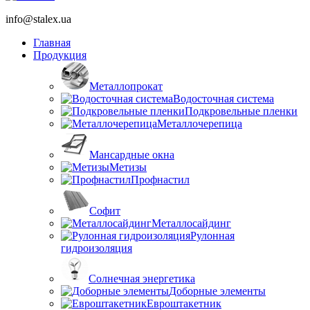
info@stalex.ua
Главная
Продукция
Металлопрокат
Водосточная система
Подкровельные пленки
Металлочерепица
Мансардные окна
Метизы
Профнастил
Софит
Металлосайдинг
Рулонная
гидроизоляция
Солнечная энергетика
Доборные элементы
Евроштакетник