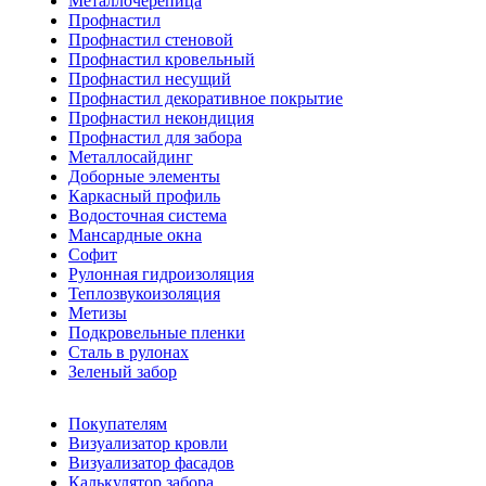
Металлочерепица
Профнастил
Профнастил стеновой
Профнастил кровельный
Профнастил несущий
Профнастил декоративное покрытие
Профнастил некондиция
Профнастил для забора
Металлосайдинг
Доборные элементы
Каркасный профиль
Водосточная система
Мансардные окна
Софит
Рулонная гидроизоляция
Теплозвукоизоляция
Метизы
Подкровельные пленки
Сталь в рулонах
Зеленый забор
Покупателям
Визуализатор кровли
Визуализатор фасадов
Калькулятор забора