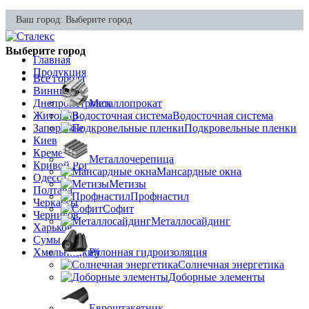
Ваш город:
Выберите город
Выберите город
Главная
Продукция
Все города
Винница
Днепропетровск
Металлопрокат
Житомир
Водосточная система
Запорожье
Подкровельные пленки
Киев
Кременчуг
Металлочерепица
Кривой Рог
Мансардные окна
Одесса
Метизы
Полтава
Профнастил
Черкассы
Софит
Чернигов
Металлосайдинг
Харьков
Сумы
Хмельницкий
Рулонная гидроизоляция
Солнечная энергетика
Доборные элементы
Евроштакетник