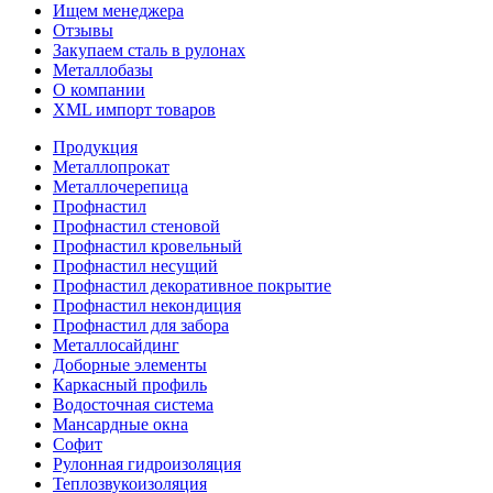
Ищем менеджера
Отзывы
Закупаем сталь в рулонах
Металлобазы
О компании
XML импорт товаров
Продукция
Металлопрокат
Металлочерепица
Профнастил
Профнастил стеновой
Профнастил кровельный
Профнастил несущий
Профнастил декоративное покрытие
Профнастил некондиция
Профнастил для забора
Металлосайдинг
Доборные элементы
Каркасный профиль
Водосточная система
Мансардные окна
Софит
Рулонная гидроизоляция
Теплозвукоизоляция