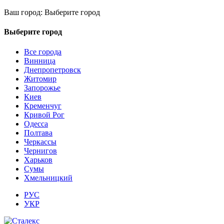
Ваш город:
Выберите город
Выберите город
Все города
Винница
Днепропетровск
Житомир
Запорожье
Киев
Кременчуг
Кривой Рог
Одесса
Полтава
Черкассы
Чернигов
Харьков
Сумы
Хмельницкий
РУС
УКР