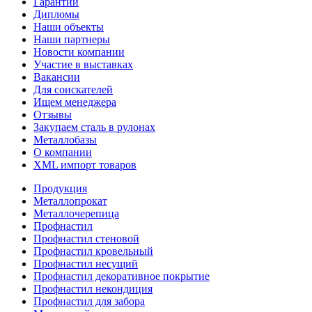
Гарантии
Дипломы
Наши объекты
Наши партнеры
Новости компании
Участие в выставках
Вакансии
Для соискателей
Ищем менеджера
Отзывы
Закупаем сталь в рулонах
Металлобазы
О компании
XML импорт товаров
Продукция
Металлопрокат
Металлочерепица
Профнастил
Профнастил стеновой
Профнастил кровельный
Профнастил несущий
Профнастил декоративное покрытие
Профнастил некондиция
Профнастил для забора