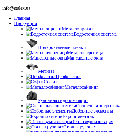
info@stalex.ua
Главная
Продукция
Металлопрокат
Водосточная система
Подкровельные пленки
Металлочерепица
Мансардные окна
Метизы
Профнастил
Софит
Металлосайдинг
Рулонная гидроизоляция
Солнечная энергетика
Доборные элементы
Евроштакетник
Теплозвукоизоляция
Сталь в рулонах