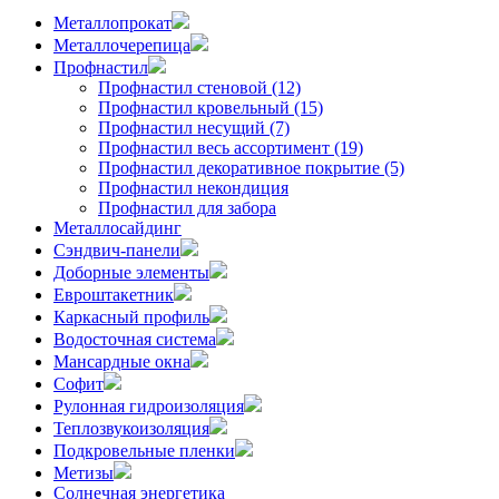
Металлопрокат
Металлочерепица
Профнастил
Профнастил стеновой (12)
Профнастил кровельный (15)
Профнастил несущий (7)
Профнастил весь ассортимент (19)
Профнастил декоративное покрытие (5)
Профнастил некондиция
Профнастил для забора
Металлосайдинг
Сэндвич-панели
Доборные элементы
Евроштакетник
Каркасный профиль
Водосточная система
Мансардные окна
Софит
Рулонная гидроизоляция
Теплозвукоизоляция
Подкровельные пленки
Метизы
Солнечная энергетика