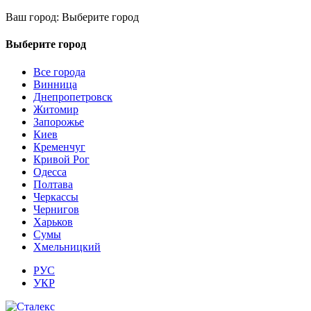
Ваш город:
Выберите город
Выберите город
Все города
Винница
Днепропетровск
Житомир
Запорожье
Киев
Кременчуг
Кривой Рог
Одесса
Полтава
Черкассы
Чернигов
Харьков
Сумы
Хмельницкий
РУС
УКР